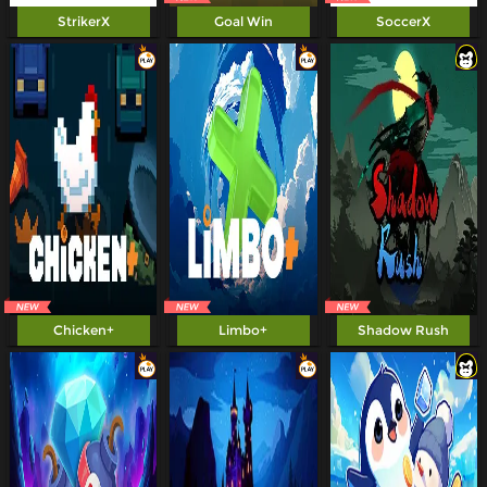
StrikerX
Goal Win
SoccerX
Promosi
Hubungi Kami
Live Chat
Pengaduan Customer
Pilih Bahasa:
MASUK
DAFTAR
Chicken+
Limbo+
Shadow Rush
&copy; LIGAFINAL : Daftar Link Login SBOBET88
dan SBOBET , Bandar Bola Agen Situs Judi Bola
Mix Parlay Terpercaya 2026. Hak Cipta
Dilindungi.