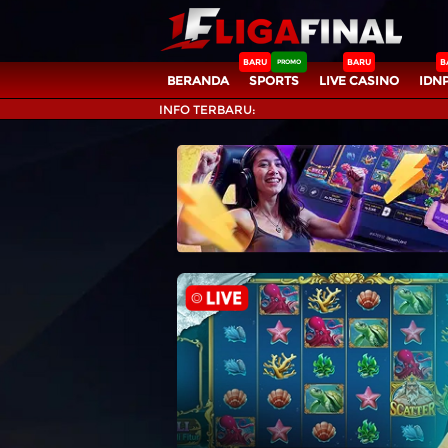
BARU
BARU
B
PROMO
BERANDA
SPORTS
LIVE CASINO
IDN
INFO TERBARU: