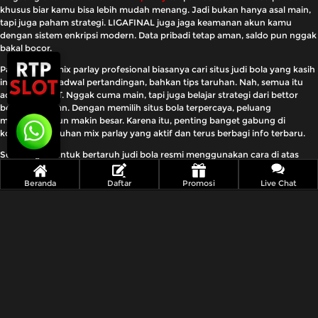
khusus biar kamu bisa lebih mudah menang. Jadi bukan hanya asal main,
tapi juga paham strategi. LIGAFINAL juga jaga keamanan akun kamu
dengan sistem enkripsi modern. Data pribadi tetap aman, saldo pun nggak
bakal bocor.
Para pemain mix parlay profesional biasanya cari situs judi bola yang kasih
info statistik, jadwal pertandingan, bahkan tips taruhan. Nah, semua itu
ada di SBOBET. Nggak cuma main, tapi juga belajar strategi dari bettor
berpengalaman. Dengan memilih situs bola terpercaya, peluang
menangmu pun makin besar. Karena itu, penting banget gabung di
komunitas taruhan mix parlay yang aktif dan terus berbagi info terbaru.
Sekarang ini untuk bertaruh judi bola resmi menggunakan cara di atas
sangatlah tertinggal. Hal ini dapat kami katakan karena sekarang ini untuk
bermain taruhan judi bola online anda bisa bertaruh menggunakan link
Beranda
Daftar
Promosi
Live Chat
sbobet mobile. Link SBOBET Mobile merupakan sebuah halaman yang
sengaja dihadirkan oleh agen bola resmi sbobet88 untuk mempermudah
setiap orang melakukan taruhan bola online. Seiring berjalannya waktu
Agen SBOBET Terpercaya terus menghadirkan model terbaru dari link
sbobet mobile yang bervariatif. Lewat situs judi bola terbesar agen sbobet
terpercaya tentu saja sekarang kalian sudah semakin mudah untuk
memasang taruhan bola online menggunakan link sbobet mobile. Selain
link sbobet mobile juga tersedia link sbobet wap yang sangat mudah
untuk diakses. Jika kalian ingin bertaruh dalam situs judi bola terbesar
tentu saja anda harus mencari agen bola resmi yang berlisensi seperti