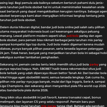
asing lagi. Bagi pemula ada baiknya sebelum bertaruh pahami dulu jenis-
jenis taruhan judi bola sbobet hal ini untuk meminimalisir kesalahan anda
saat bertaruh yang dapat mengakibatkan kerugian nantinya. Sebagai agen
sbobet terpercaya kami akan menyajikan informasi lengkap tentang jenis
taruhan judi bola sbobet.
Dalam dunia hiburan digital, bandar judi bola online jadi salah satu pilihan
utama masyarakat Indonesia buat cari kesenangan sekaligus peluang
menang. Lewat platform modern seperti situs
judi bola
parlay dan agen
bola sbobet, para pemain bisa nikmati berbagai jenis taruhan mix parlay
sampai kompetisi liga top dunia. Judi bola makin digemari karena mudah
diakses, punya banyak pilihan pasaran, serta tersedia layanan pelanggan
24 jam. Tidak heran, banyak yang menjadikan taruhan bola ini sebagai hobi
sekaligus sumber tambahan penghasilan.
Sekarang ini, pemain cerdas tentu lebih memilih situs judi bola
parlay
yang
punya reputasi bagus. Nah, SBOBET hadir bawa rekomendasi situs judi
bola terbaik yang udah dipercaya ribuan bettor Tanah Air. Dari bandar bola
lokal hingga agen sbobet88 resmi, semua tersedia lengkap. Gak cuma itu,
pilihan mix parlay-nya juga banyak, mulai dari liga Inggris, Serie A, sampai
Liga Champions. dan sekarang akan menyambut piala fifa world cup 2026
atau bandarbola piala dunia 2026.
Yang bikin situs sbobet88 ini jadi favorit, karena transaksi cepat, bonus
melimpah, dan layanan CS yang selalu responsif. Pemain baru pun
langsung bisa mulai taruhan
mix parlay
tanpa ribet. Bahkan ada panduan